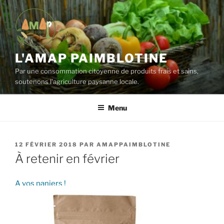
Aller
au
contenu
principal
L'AMAP PAIMBLOTINE
Par une consommation citoyenne de produits frais et sains,
soutenons l'agriculture paysanne locale.
Menu
PUBLIÉ
12 FÉVRIER 2018
PAR
AMAPPAIMBLOTINE
LE
À retenir en février
A vos paniers !