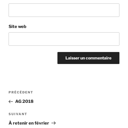
Site web
Navigation
Article
PRÉCÉDENT
de
précédent
AG 2018
l’article
Article
SUIVANT
suivant
À retenir en février