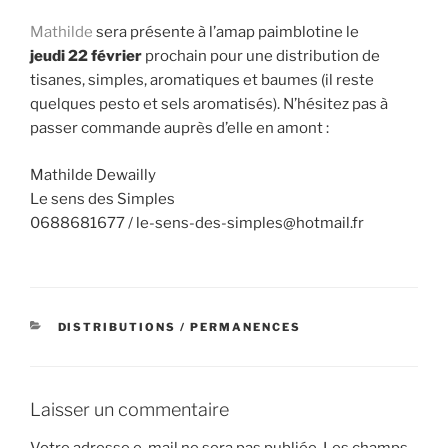
Mathilde
sera présente à l’amap paimblotine le
jeudi 22 février
prochain pour une distribution de
tisanes, simples, aromatiques et baumes (il reste
quelques pesto et sels aromatisés). N’hésitez pas à
passer commande auprès d’elle en amont :
Mathilde Dewailly
Le sens des Simples
0688681677 / le-sens-des-simples@hotmail.fr
CATÉGORIES
DISTRIBUTIONS / PERMANENCES
Laisser un commentaire
Votre adresse e-mail ne sera pas publiée.
Les champs