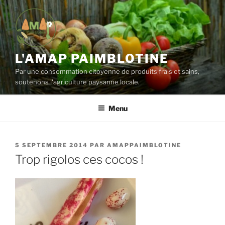
Aller
au
contenu
principal
L'AMAP PAIMBLOTINE
Par une consommation citoyenne de produits frais et sains,
soutenons l'agriculture paysanne locale.
Menu
PUBLIÉ
5 SEPTEMBRE 2014
PAR
AMAPPAIMBLOTINE
LE
Trop rigolos ces cocos !