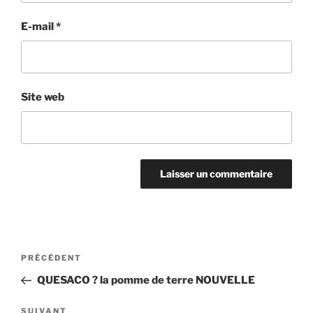
E-mail
*
Site web
Navigation
Article
PRÉCÉDENT
de
précédent
QUESACO ? la pomme de terre NOUVELLE
l’article
Article
SUIVANT