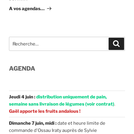
suivant
A vos agendas…
Recherche
Recher
pour
:
AGENDA
Jeudi 4 juin :
distribution uniquement de pain,
semaine sans livraison de légumes (voir contrat)
.
Gaël apporte les fruits andalous !
Dimanche 7 juin, midi :
date et heure limite de
commande d'Ossau Iraty auprès de Sylvie