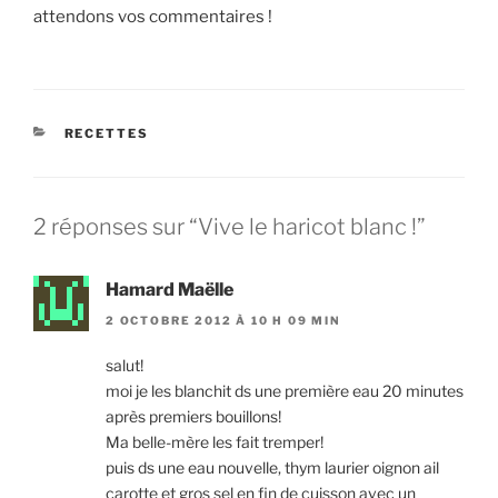
attendons vos commentaires !
CATÉGORIES
RECETTES
2 réponses sur “Vive le haricot blanc !”
Hamard Maëlle
2 OCTOBRE 2012 À 10 H 09 MIN
salut!
moi je les blanchit ds une première eau 20 minutes
après premiers bouillons!
Ma belle-mère les fait tremper!
puis ds une eau nouvelle, thym laurier oignon ail
carotte et gros sel en fin de cuisson avec un