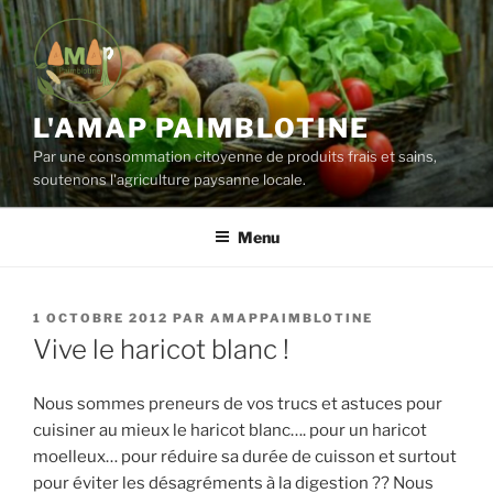
Aller
au
contenu
principal
L'AMAP PAIMBLOTINE
Par une consommation citoyenne de produits frais et sains,
soutenons l'agriculture paysanne locale.
Menu
PUBLIÉ
1 OCTOBRE 2012
PAR
AMAPPAIMBLOTINE
LE
Vive le haricot blanc !
Nous sommes preneurs de vos trucs et astuces pour
cuisiner au mieux le haricot blanc…. pour un haricot
moelleux… pour réduire sa durée de cuisson et surtout
pour éviter les désagréments à la digestion ?? Nous