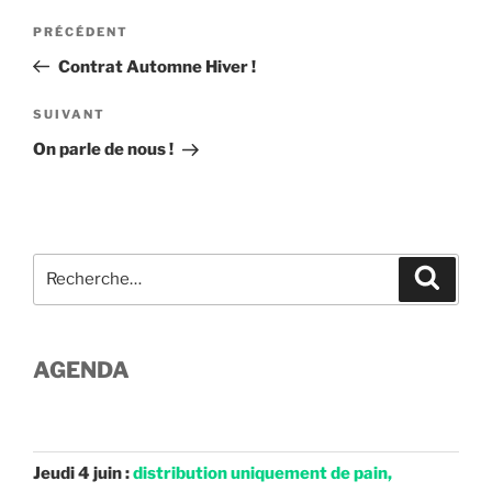
Navigation
Article
PRÉCÉDENT
de
précédent
Contrat Automne Hiver !
l’article
Article
SUIVANT
suivant
On parle de nous !
Recherche
Recher
pour
:
AGENDA
Jeudi 4 juin :
distribution uniquement de pain,