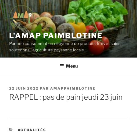
Aller
au
contenu
principal
L'AMAP PAIMBLOTINE
Par une consommation citoyenne de produits frais et sains,
soutenons l'agriculture paysanne locale.
Menu
PUBLIÉ
22 JUIN 2022
PAR
AMAPPAIMBLOTINE
LE
RAPPEL : pas de pain jeudi 23 juin
CATÉGORIES
ACTUALITÉS