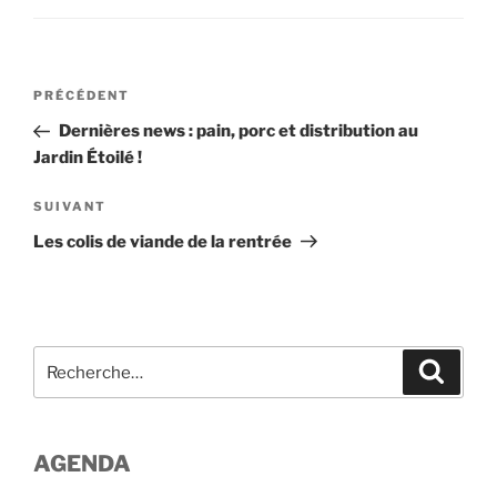
Navigation
Article
PRÉCÉDENT
de
précédent
Dernières news : pain, porc et distribution au
l’article
Jardin Étoilé !
Article
SUIVANT
suivant
Les colis de viande de la rentrée
Recherche
Recher
pour
:
AGENDA