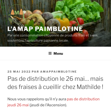
Aller
au
contenu
principal
L'AMAP PAIMBLOTINE
Par une consommation citoyenne de produits frais et sains,
soutenons l'agriculture paysanne locale.
Menu
PUBLIÉ
25 MAI 2022
PAR
AMAPPAIMBLOTINE
LE
Pas de distribution le 26 mai… mais
des fraises à cueillir chez Mathilde !
Nous vous rappelons qu’il n’y aura
pas de distribution
jeudi 26 mai
(jeudi de l’Ascension).