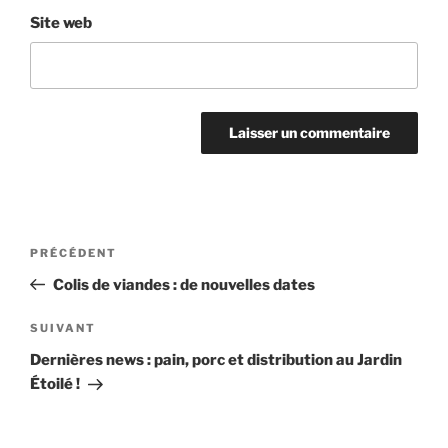
Site web
Navigation
Article
PRÉCÉDENT
de
précédent
Colis de viandes : de nouvelles dates
l’article
Article
SUIVANT
suivant
Dernières news : pain, porc et distribution au Jardin
Étoilé !