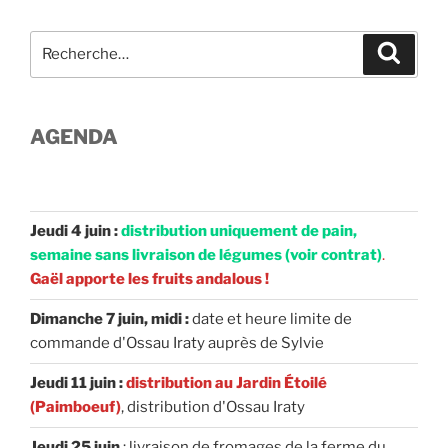
Recherche
Recher
pour
:
AGENDA
Jeudi 4 juin :
distribution uniquement de pain,
semaine sans livraison de légumes (voir contrat)
.
Gaël apporte les fruits andalous !
Dimanche 7 juin, midi :
date et heure limite de
commande d'Ossau Iraty auprès de Sylvie
Jeudi 11 juin :
distribution au Jardin Étoilé
(Paimboeuf)
, distribution d'Ossau Iraty
Jeudi 25 juin
: livraison de fromages de la ferme du