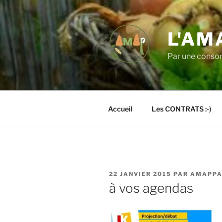
Aller
au
contenu
L'AM
principal
Par une consom
Accueil
Les CONTRATS :-)
PUBLIÉ
22 JANVIER 2015
PAR
AMAPPA
LE
à vos agendas