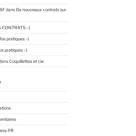
BF
dans
De nouveaux contrats sur
s CONTRATS :-)
fos pratiques :-)
os pratiques :-)
dans
Coquillettes et cie
S
ations
entaires
ress-FR