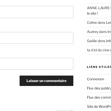
ANNE-LAURE 
le site !
Celine
dans
Le
Audrey
dans
In
Gaëlle
dans
Inf
ta d loi du cine
LIENS UTILE
Connexion
Flux des public
Flux des comm
Site de WordP