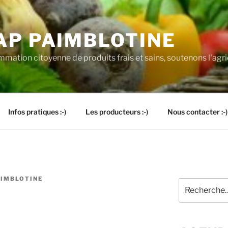
AP PAIMBLOTINE
mation citoyenne de produits frais et sains, soutenons l'agri
Infos pratiques :-)
Les producteurs :-)
Nous contacter :-)
IMBLOTINE
Recherche
pour
: