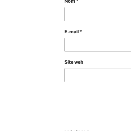
Nom
*
E-mail
*
Site web
Navigation