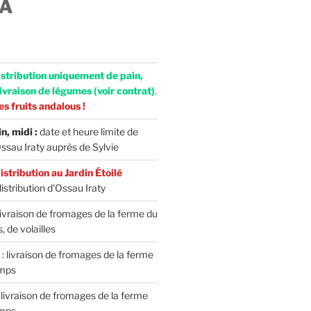
A
istribution uniquement de pain,
ivraison de légumes (voir contrat)
.
s fruits andalous !
n, midi :
date et heure limite de
au Iraty auprès de Sylvie
istribution au Jardin Étoilé
distribution d'Ossau Iraty
 livraison de fromages de la ferme du
 de volailles
t
: livraison de fromages de la ferme
amps
: livraison de fromages de la ferme
amps