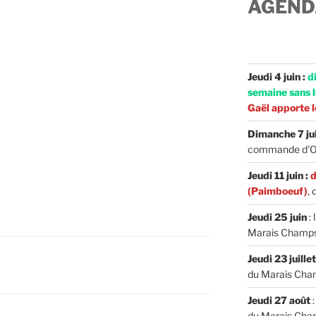
AGEND
Jeudi 4 juin :
d
semaine sans l
Gaël apporte le
Dimanche 7 jui
commande d'Oss
Jeudi 11 juin :
d
(Paimboeuf)
, 
Jeudi 25 juin
:
Marais Champs,
Jeudi 23 juille
du Marais Ch
Jeudi 27 août
du Marais Ch