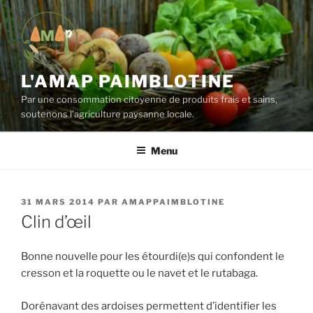
Aller
au
contenu
principal
L'AMAP PAIMBLOTINE
Par une consommation citoyenne de produits frais et sains,
soutenons l'agriculture paysanne locale.
Menu
PUBLIÉ
31 MARS 2014
PAR
AMAPPAIMBLOTINE
LE
Clin d’œil
Bonne nouvelle pour les étourdi(e)s qui confondent le
cresson et la roquette ou le navet et le rutabaga.
Dorénavant des ardoises permettent d’identifier les