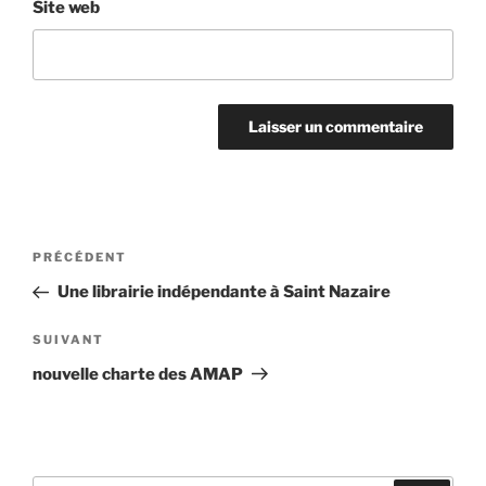
Site web
Navigation
Article
PRÉCÉDENT
de
précédent
Une librairie indépendante à Saint Nazaire
l’article
Article
SUIVANT
suivant
nouvelle charte des AMAP