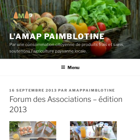
Aller
au
contenu
principal
L'AMAP PAIMBLOTINE
Par une consommation citoyenne de produits frais et sains,
soutenons l'agriculture paysanne locale.
Menu
PUBLIÉ
16 SEPTEMBRE 2013
PAR
AMAPPAIMBLOTINE
LE
Forum des Associations – édition
2013