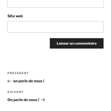
Site web
Navigation
Article
PRÉCÉDENT
de
précédent
on parle de nous !
l’article
Article
SUIVANT
suivant
On parle de nous !