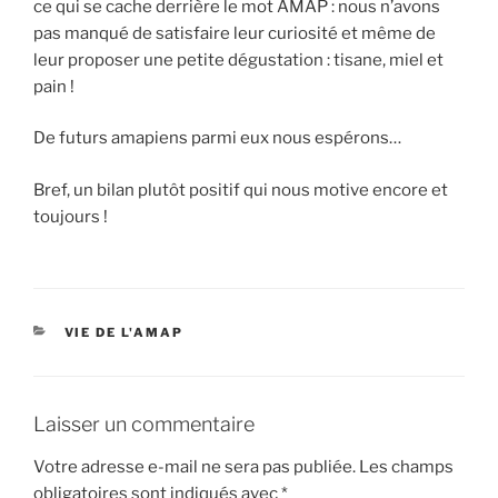
ce qui se cache derrière le mot AMAP : nous n’avons
pas manqué de satisfaire leur curiosité et même de
leur proposer une petite dégustation : tisane, miel et
pain !
De futurs amapiens parmi eux nous espérons…
Bref, un bilan plutôt positif qui nous motive encore et
toujours !
CATÉGORIES
VIE DE L'AMAP
Laisser un commentaire
Votre adresse e-mail ne sera pas publiée.
Les champs
obligatoires sont indiqués avec
*