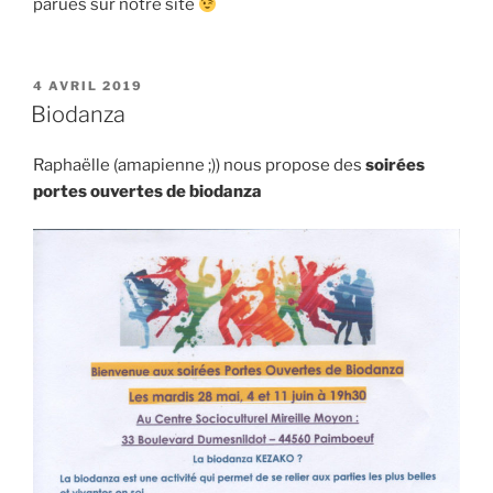
parues sur notre site
PUBLIÉ
4 AVRIL 2019
LE
Biodanza
Raphaëlle (amapienne ;)) nous propose des
soirées
portes ouvertes de biodanza