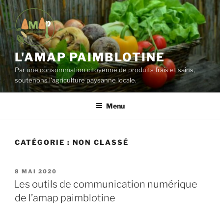
Aller
au
contenu
principal
L'AMAP PAIMBLOTINE
Par une consommation citoyenne de produits frais et sains,
soutenons l'agriculture paysanne locale.
Menu
CATÉGORIE :
NON CLASSÉ
PUBLIÉ
8 MAI 2020
LE
Les outils de communication numérique
de l’amap paimblotine