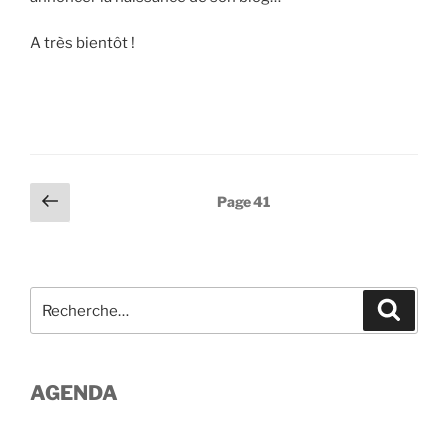
A très bientôt !
Pagination
Page
Page
41
précédente
des
publications
Recherche
Recher
pour
:
AGENDA