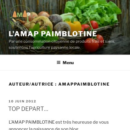
Aller
au
contenu
principal
L'AMAP PAIMBLOTINE
Par une consommation citoyenne de produits frais et sains,
soutenons l'agriculture paysanne locale.
Menu
AUTEUR/AUTRICE :
AMAPPAIMBLOTINE
PUBLIÉ
10 JUIN 2012
LE
TOP DEPART…
L’AMAP PAIMBLOTINE est très heureuse de vous
annoncer la naissance de son blog…