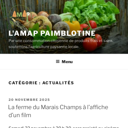
Aller
au
contenu
principal
L'AMAP PAIMBLOTINE
Par une consommation citoyenne de produits frais et sains,
soutenons l'agriculture paysanne locale.
Menu
CATÉGORIE :
ACTUALITÉS
PUBLIÉ
20 NOVEMBRE 2025
LE
La ferme du Marais Champs à l’affiche
d’un film