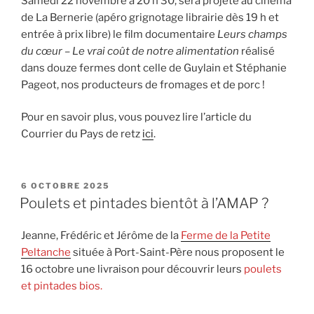
Samedi 22 novembre à 20 h 30, sera projeté au cinéma
de La Bernerie (apéro grignotage librairie dès 19 h et
entrée à prix libre) le film documentaire
Leurs champs
du cœur – Le vrai coût de notre alimentation
réalisé
dans douze fermes dont celle de Guylain et Stéphanie
Pageot, nos producteurs de fromages et de porc !
Pour en savoir plus, vous pouvez lire l’article du
Courrier du Pays de retz
ici
.
PUBLIÉ
6 OCTOBRE 2025
LE
Poulets et pintades bientôt à l’AMAP ?
Jeanne, Frédéric et Jérôme de la
Ferme de la Petite
Peltanche
située à Port-Saint-Père nous proposent le
16 octobre une livraison pour découvrir leurs
poulets
et pintades bios.